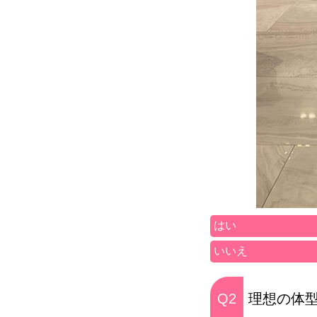
はい
いいえ
Q2
理想の体