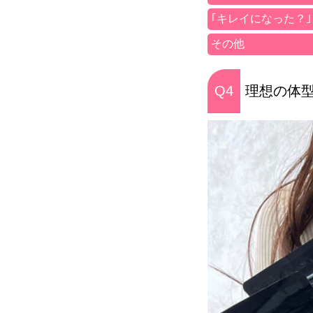
｢キレイになった？
その他
Q4
理想の体